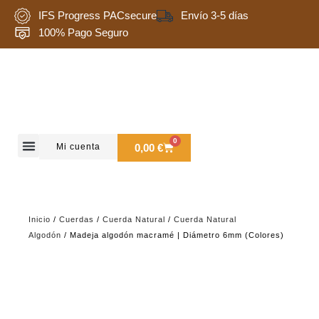
Ir
IFS Progress PACsecure
Envío 3-5 días
al
100% Pago Seguro
contenido
0
Carrito
Mi cuenta
0,00
€
Quienes somos
Inicio
/
Cuerdas
/
Cuerda Natural
/
Cuerda Natural
Algodón
/ Madeja algodón macramé | Diámetro 6mm (Colores)