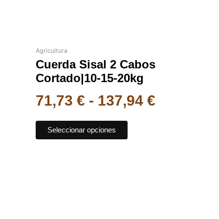
elegir
137,94 €
en
la
página
de
Agricultura
Cuerda Sisal 2 Cabos
producto
Cortado|10-15-20kg
71,73
€
-
137,94
€
Seleccionar opciones
Este
Rango
producto
de
tiene
múltiples
precios:
variantes.