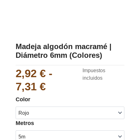
Madeja algodón macramé |
Diámetro 6mm (Colores)
Rango
2,92
€
-
Impuestos
incluidos
de
7,31
€
precios:
Madeja
Color
algodón
desde
macramé
|
2,92 €
Metros
Diámetro
6mm
hasta
(Colores)