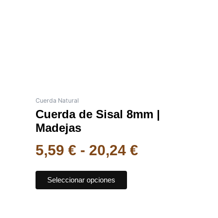
desde
Las
opciones
5,59 €
se
pueden
hasta
elegir
20,24 €
en
la
página
de
Cuerda Natural
Cuerda de Sisal 8mm |
producto
Madejas
5,59
€
-
20,24
€
Seleccionar opciones
Este