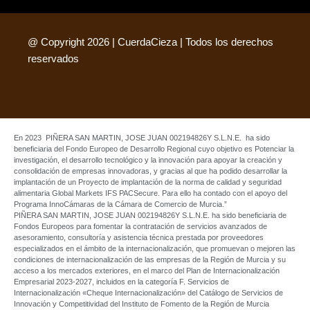
@ Copyright 2026 | CuerdaCieza | Todos los derechos
reservados
En 2023 PIÑERA SAN MARTIN, JOSE JUAN 002194826Y S.L.N.E. ha sido
beneficiaria del Fondo Europeo de Desarrollo Regional cuyo objetivo es Potenciar la
investigación, el desarrollo tecnológico y la innovación para apoyar la creación y
consolidación de empresas innovadoras, y gracias al que ha podido desarrollar la
implantación de un Proyecto de implantación de la norma de calidad y seguridad
alimentaria Global Markets IFS PACSecure. Para ello ha contado con el apoyo del
Programa InnoCámaras de la Cámara de Comercio de Murcia.”
PIÑERA SAN MARTIN, JOSE JUAN 002194826Y S.L.N.E. ha sido beneficiaria de
Fondos Europeos para fomentar la contratación de servicios avanzados de
asesoramiento, consultoría y asistencia técnica prestada por proveedores
especializados en el ámbito de la internacionalización, que promuevan o mejoren las
condiciones de internacionalización de las empresas de la Región de Murcia y su
acceso a los mercados exteriores, en el marco del Plan de Internacionalización
Empresarial 2023-2027, incluidos en la categoría F. Servicios de
Internacionalización «Cheque Internacionalización» del Catálogo de Servicios de
Innovación y Competitividad del Instituto de Fomento de la Región de Murcia