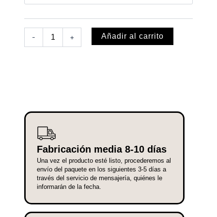
cantidad
7,31 €
Añadir al carrito
-
+
Fabricación media 8-10 días
Una vez el producto esté listo, procederemos al
envío del paquete en los siguientes 3-5 días a
través del servicio de mensajería, quiénes le
informarán de la fecha.