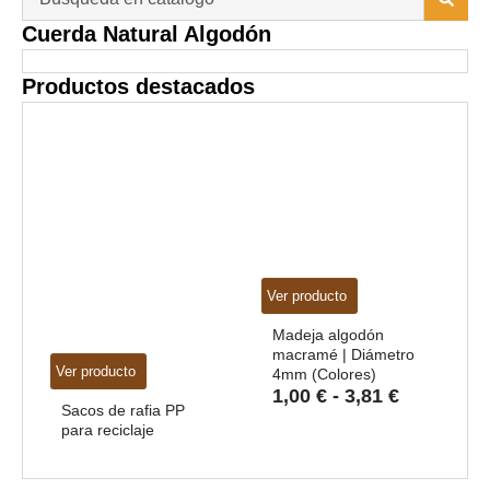
...
Cuerda Natural Algodón
Productos destacados
Ver producto
V
Madeja algodón
macramé | Diámetro
Ver producto
4mm (Colores)
Rango
1,00
€
-
3,81
€
Sacos de rafia PP
de
para reciclaje
precios:
desde
1,00 €