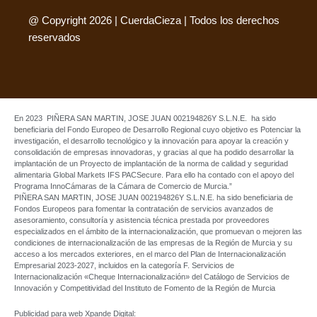
@ Copyright 2026 | CuerdaCieza | Todos los derechos
reservados
En 2023 PIÑERA SAN MARTIN, JOSE JUAN 002194826Y S.L.N.E. ha sido
beneficiaria del Fondo Europeo de Desarrollo Regional cuyo objetivo es Potenciar la
investigación, el desarrollo tecnológico y la innovación para apoyar la creación y
consolidación de empresas innovadoras, y gracias al que ha podido desarrollar la
implantación de un Proyecto de implantación de la norma de calidad y seguridad
alimentaria Global Markets IFS PACSecure. Para ello ha contado con el apoyo del
Programa InnoCámaras de la Cámara de Comercio de Murcia.”
PIÑERA SAN MARTIN, JOSE JUAN 002194826Y S.L.N.E. ha sido beneficiaria de
Fondos Europeos para fomentar la contratación de servicios avanzados de
asesoramiento, consultoría y asistencia técnica prestada por proveedores
especializados en el ámbito de la internacionalización, que promuevan o mejoren las
condiciones de internacionalización de las empresas de la Región de Murcia y su
acceso a los mercados exteriores, en el marco del Plan de Internacionalización
Empresarial 2023-2027, incluidos en la categoría F. Servicios de
Internacionalización «Cheque Internacionalización» del Catálogo de Servicios de
Innovación y Competitividad del Instituto de Fomento de la Región de Murcia
Publicidad para web Xpande Digital: