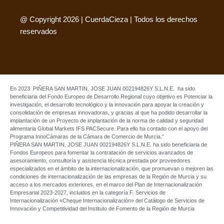
@ Copyright 2026 | CuerdaCieza | Todos los derechos
reservados
En 2023 PIÑERA SAN MARTIN, JOSE JUAN 002194826Y S.L.N.E. ha sido
beneficiaria del Fondo Europeo de Desarrollo Regional cuyo objetivo es Potenciar la
investigación, el desarrollo tecnológico y la innovación para apoyar la creación y
consolidación de empresas innovadoras, y gracias al que ha podido desarrollar la
implantación de un Proyecto de implantación de la norma de calidad y seguridad
alimentaria Global Markets IFS PACSecure. Para ello ha contado con el apoyo del
Programa InnoCámaras de la Cámara de Comercio de Murcia.”
PIÑERA SAN MARTIN, JOSE JUAN 002194826Y S.L.N.E. ha sido beneficiaria de
Fondos Europeos para fomentar la contratación de servicios avanzados de
asesoramiento, consultoría y asistencia técnica prestada por proveedores
especializados en el ámbito de la internacionalización, que promuevan o mejoren las
condiciones de internacionalización de las empresas de la Región de Murcia y su
acceso a los mercados exteriores, en el marco del Plan de Internacionalización
Empresarial 2023-2027, incluidos en la categoría F. Servicios de
Internacionalización «Cheque Internacionalización» del Catálogo de Servicios de
Innovación y Competitividad del Instituto de Fomento de la Región de Murcia