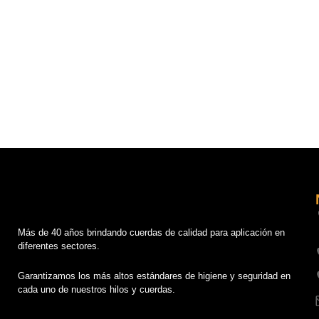
Más de 40 años brindando cuerdas de calidad para aplicación en
diferentes sectores.
Garantizamos los más altos estándares de higiene y seguridad en
cada uno de nuestros hilos y cuerdas.
L
I
F
X
Y