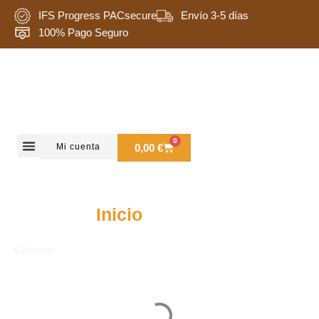
Ir
IFS Progress PACsecure
Envío 3-5 días
al
100% Pago Seguro
contenido
0
Carrito
Mi cuenta
0,00
€
Quienes somos
Inicio
/ Cárnico
Cárnico