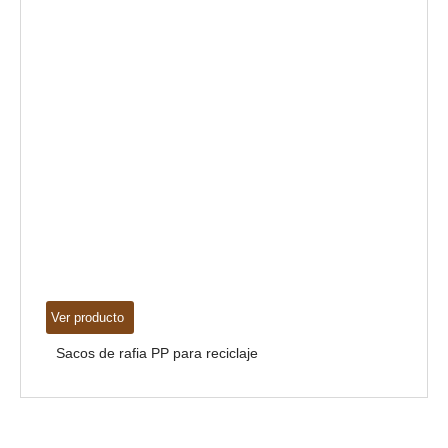
V
Ver producto
Sacos de rafia PP para reciclaje