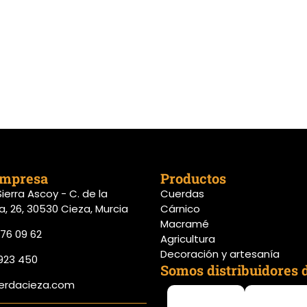
3,81 €
empresa
Productos
 Sierra Ascoy - C. de la
Cuerdas
a, 26, 30530 Cieza, Murcia
Cárnico
Macramé
76 09 62
Agricultura
Decoración y artesanía
923 450
Somos distribuidores d
erdacieza.com