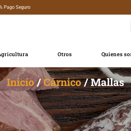
% Pago Seguro
Agricultura
Otros
Quienes s
Inicio
/
Cárnico
/ Mallas