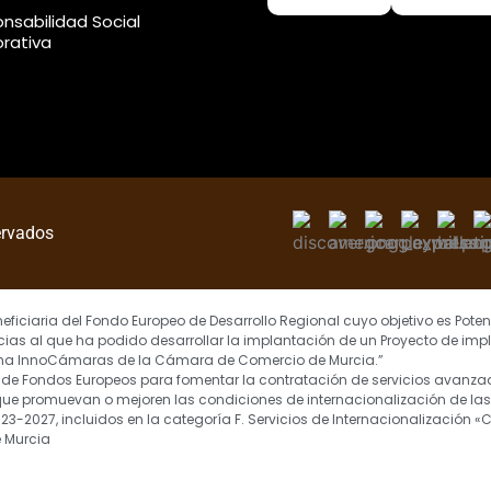
nsabilidad Social
rativa
ervados
ficiaria del Fondo Europeo de Desarrollo Regional cuyo objetivo es Potenc
ias al que ha podido desarrollar la implantación de un Proyecto de imp
grama InnoCámaras de la Cámara de Comercio de Murcia.”
ia de Fondos Europeos para fomentar la contratación de servicios avanza
, que promuevan o mejoren las condiciones de internacionalización de l
2023-2027, incluidos en la categoría F. Servicios de Internacionalización
e Murcia