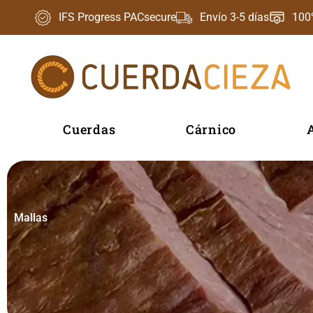
Ir
IFS Progress PACsecure
Envío 3-5 días
100
al
contenido
Cuerdas
Cárnico
Mallas