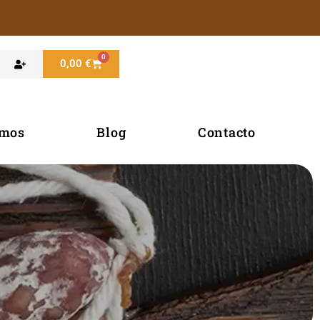
0
Carrito
0,00
€
omos
Blog
Contacto