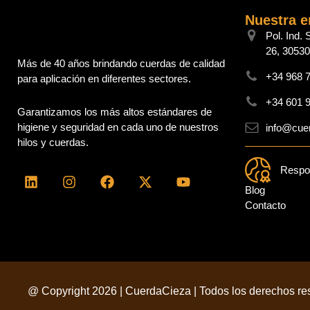
Nuestra 
Pol. Ind. 
26, 30530
Más de 40 años brindando cuerdas de calidad
+34 968 7
para aplicación en diferentes sectores.
+34 601 
Garantizamos los más altos estándares de
higiene y seguridad en cada uno de nuestros
info@cue
hilos y cuerdas.
Respon
L
I
F
X
Y
i
n
a
-
o
Blog
n
s
c
t
u
Contacto
k
t
e
w
t
e
a
b
i
u
d
g
o
t
b
i
r
o
t
e
n
a
k
e
m
r
@ Copyright 2026 | CuerdaCieza | Todos los derechos r