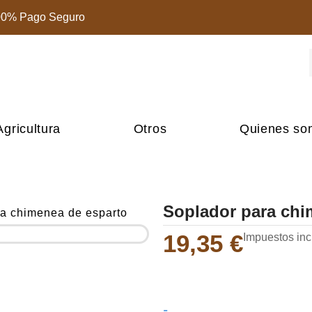
00% Pago Seguro
Agricultura
Otros
Quienes so
Soplador para chi
ra chimenea de esparto
19,35
€
Impuestos inc
Soplador
-