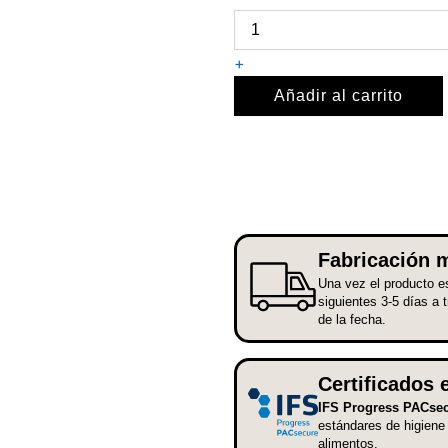
para
chimenea
de
+
esparto
cantidad
Añadir al carrito
Fabricación m
Una vez el producto es
siguientes 3-5 días a 
de la fecha.
Certificados 
IFS Progress PACse
estándares de higiene
alimentos.