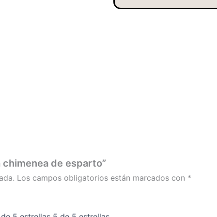
ra chimenea de esparto”
ada.
Los campos obligatorios están marcados con
*
 de 5 estrellas
5 de 5 estrellas