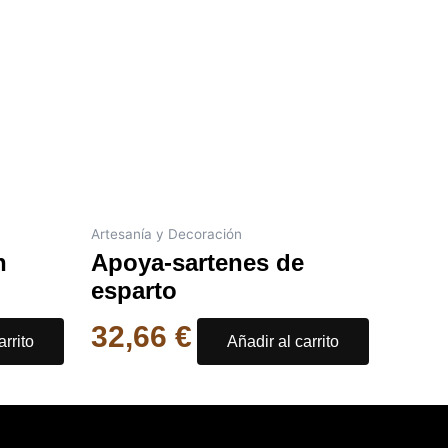
Artesanía y Decoración
n
Apoya-sartenes de
esparto
32,66
€
arrito
Añadir al carrito