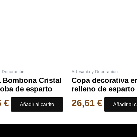
y Decoración
Artesanía y Decoración
 Bombona Cristal
Copa decorativa e
roba de esparto
relleno de esparto
6
€
26,61
€
Añadir al carrito
Añadir al c