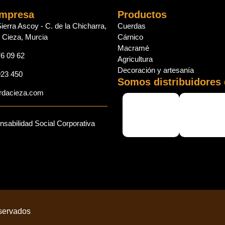
empresa
Productos
Sierra Ascoy - C. de la Chicharra,
Cuerdas
 Cieza, Murcia
Cárnico
Macramé
6 09 62
Agricultura
Decoración y artesanía
923 450
Somos distribuidores 
rdacieza.com
sabilidad Social Corporativa
eservados