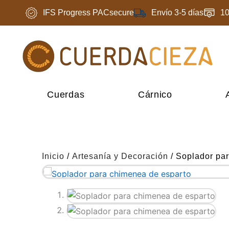
Ir
IFS Progress PACsecure
Envío 3-5 días
1
al
contenido
Cuerdas
Cárnico
Inicio
/
Artesanía y Decoración
/ Soplador pa