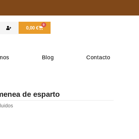
0
Carrito
0,00
€
mos
Blog
Contacto
menea de esparto
luidos