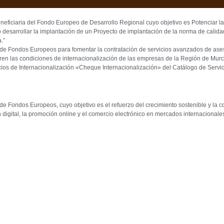
ria del Fondo Europeo de Desarrollo Regional cuyo objetivo es Potenciar la inve
 desarrollar la implantación de un Proyecto de implantación de la norma de calid
.”
ondos Europeos para fomentar la contratación de servicios avanzados de asesor
ren las condiciones de internacionalización de las empresas de la Región de Murci
icios de Internacionalización «Cheque Internacionalización» del Catálogo de Servi
ndos Europeos, cuyo objetivo es el refuerzo del crecimiento sostenible y la co
n digital, la promoción online y el comercio electrónico en mercados internacional