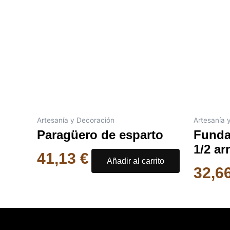
Artesanía y Decoración
Artesanía 
Paragüero de esparto
Funda
1/2 ar
41,13
€
Añadir al carrito
32,6