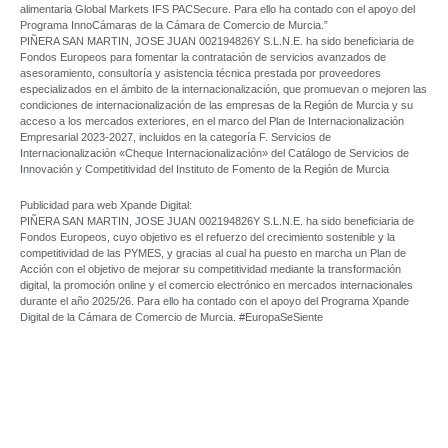
alimentaria Global Markets IFS PACSecure. Para ello ha contado con el apoyo del
Programa InnoCámaras de la Cámara de Comercio de Murcia.”
PIÑERA SAN MARTIN, JOSE JUAN 002194826Y S.L.N.E. ha sido beneficiaria de
Fondos Europeos para fomentar la contratación de servicios avanzados de
asesoramiento, consultoría y asistencia técnica prestada por proveedores
especializados en el ámbito de la internacionalización, que promuevan o mejoren las
condiciones de internacionalización de las empresas de la Región de Murcia y su
acceso a los mercados exteriores, en el marco del Plan de Internacionalización
Empresarial 2023-2027, incluidos en la categoría F. Servicios de
Internacionalización «Cheque Internacionalización» del Catálogo de Servicios de
Innovación y Competitividad del Instituto de Fomento de la Región de Murcia
Publicidad para web Xpande Digital:
PIÑERA SAN MARTIN, JOSE JUAN 002194826Y S.L.N.E. ha sido beneficiaria de
Fondos Europeos, cuyo objetivo es el refuerzo del crecimiento sostenible y la
competitividad de las PYMES, y gracias al cual ha puesto en marcha un Plan de
Acción con el objetivo de mejorar su competitividad mediante la transformación
digital, la promoción online y el comercio electrónico en mercados internacionales
durante el año 2025/26. Para ello ha contado con el apoyo del Programa Xpande
Digital de la Cámara de Comercio de Murcia. #EuropaSeSiente