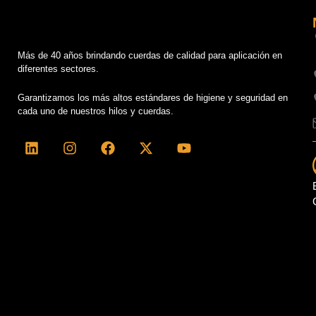
Más de 40 años brindando cuerdas de calidad para aplicación en
diferentes sectores.
Garantizamos los más altos estándares de higiene y seguridad en
cada uno de nuestros hilos y cuerdas.
L
I
F
X
Y
i
n
a
-
o
n
s
c
t
u
k
t
e
w
t
e
a
b
i
u
d
g
o
t
b
i
r
o
t
e
n
a
k
e
m
r