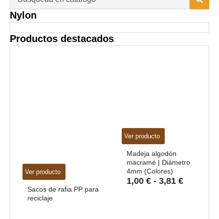
...
Nylon
Productos destacados
Ver producto
Madeja algodón
macramé | Diámetro
4mm (Colores)
Ver producto
Rango
1,00
€
-
3,81
€
de
Sacos de rafia PP para
reciclaje
precios:
desde