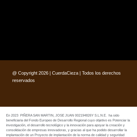
@ Copyright 2026 | CuerdaCieza | Todos los derechos
reservados
En 2023 PIÑERA SAN MARTIN, JOSE JUAN 002194826Y S.L.N.E. ha sido
beneficiaria del Fondo Europeo de Desarrollo Regional cuyo objetivo es Potenciar la
investigación, el desarrollo tecnológico y la innovación para apoyar la creación y
consolidación de empresas innovadoras, y gracias al que ha podido desarrollar la
implantación de un Proyecto de implantación de la norma de calidad y seguridad