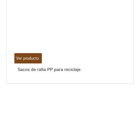
V
Ver producto
Sacos de rafia PP para reciclaje