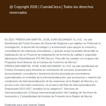
@ Copyright 2026 | CuerdaCieza | Todos los derechos
reservados
En 2023 PIÑERA SAN MARTIN, JOSE JUAN 002194826Y S.L.N.E. ha sido
beneficiaria del Fondo Europeo de Desarrollo Regional cuyo objetivo es Potenciar la
investigación, el desarrollo tecnológico y la innovación para apoyar la creación y
consolidación de empresas innovadoras, y gracias al que ha podido desarrollar la
implantación de un Proyecto de implantación de la norma de calidad y seguridad
alimentaria Global Markets IFS PACSecure. Para ello ha contado con el apoyo del
Programa InnoCámaras de la Cámara de Comercio de Murcia.”
PIÑERA SAN MARTIN, JOSE JUAN 002194826Y S.L.N.E. ha sido beneficiaria de
Fondos Europeos para fomentar la contratación de servicios avanzados de
asesoramiento, consultoría y asistencia técnica prestada por proveedores
especializados en el ámbito de la internacionalización, que promuevan o mejoren las
condiciones de internacionalización de las empresas de la Región de Murcia y su
acceso a los mercados exteriores, en el marco del Plan de Internacionalización
Empresarial 2023-2027, incluidos en la categoría F. Servicios de
Internacionalización «Cheque Internacionalización» del Catálogo de Servicios de
Innovación y Competitividad del Instituto de Fomento de la Región de Murcia
Publicidad para web Xpande Digital: