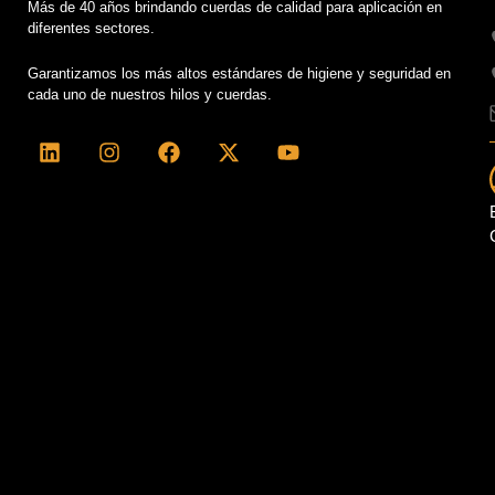
Más de 40 años brindando cuerdas de calidad para aplicación en
diferentes sectores.
Garantizamos los más altos estándares de higiene y seguridad en
cada uno de nuestros hilos y cuerdas.
L
I
F
X
Y
i
n
a
-
o
n
s
c
t
u
k
t
e
w
t
e
a
b
i
u
d
g
o
t
b
i
r
o
t
e
n
a
k
e
m
r