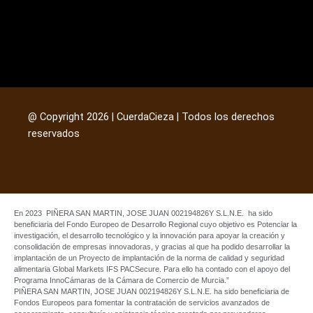
@ Copyright 2026 | CuerdaCieza | Todos los derechos
reservados
En 2023 PIÑERA SAN MARTIN, JOSE JUAN 002194826Y S.L.N.E. ha sido
beneficiaria del Fondo Europeo de Desarrollo Regional cuyo objetivo es Potenciar la
investigación, el desarrollo tecnológico y la innovación para apoyar la creación y
consolidación de empresas innovadoras, y gracias al que ha podido desarrollar la
implantación de un Proyecto de implantación de la norma de calidad y seguridad
alimentaria Global Markets IFS PACSecure. Para ello ha contado con el apoyo del
Programa InnoCámaras de la Cámara de Comercio de Murcia.”
PIÑERA SAN MARTIN, JOSE JUAN 002194826Y S.L.N.E. ha sido beneficiaria de
Fondos Europeos para fomentar la contratación de servicios avanzados de