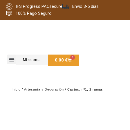
Ir
IFS Progress PACsecure
Envío 3-5 días
al
100% Pago Seguro
contenido
0
Carrito
0,00
€
Mi cuenta
Quienes somos
Inicio
/
Artesanía y Decoración
/ Cactus, nº1, 2 ramas