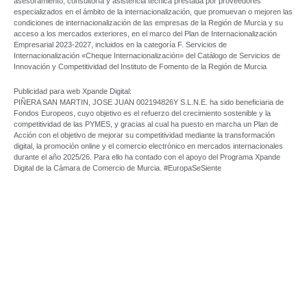
asesoramiento, consultoría y asistencia técnica prestada por proveedores
especializados en el ámbito de la internacionalización, que promuevan o mejoren las
condiciones de internacionalización de las empresas de la Región de Murcia y su
acceso a los mercados exteriores, en el marco del Plan de Internacionalización
Empresarial 2023-2027, incluidos en la categoría F. Servicios de
Internacionalización «Cheque Internacionalización» del Catálogo de Servicios de
Innovación y Competitividad del Instituto de Fomento de la Región de Murcia
Publicidad para web Xpande Digital:
PIÑERA SAN MARTIN, JOSE JUAN 002194826Y S.L.N.E. ha sido beneficiaria de
Fondos Europeos, cuyo objetivo es el refuerzo del crecimiento sostenible y la
competitividad de las PYMES, y gracias al cual ha puesto en marcha un Plan de
Acción con el objetivo de mejorar su competitividad mediante la transformación
digital, la promoción online y el comercio electrónico en mercados internacionales
durante el año 2025/26. Para ello ha contado con el apoyo del Programa Xpande
Digital de la Cámara de Comercio de Murcia. #EuropaSeSiente