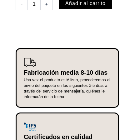
Cactus,
Añadir al carrito
-
+
nº1,
2
ramas
cantidad
Fabricación media 8-10 días
Una vez el producto esté listo, procederemos al
envío del paquete en los siguientes 3-5 días a
través del servicio de mensajería, quiénes le
informarán de la fecha.
Certificados en calidad