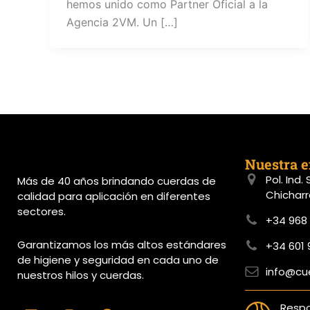
hemos unido como Partner Oficial a la
Agencia 2VM. Un […]
Nuestra 
Pol. Ind.
Más de 40 años brindando cuerdas de
Chicharr
calidad para aplicación en diferentes
sectores.
+34 968 
Garantizamos los más altos estándares
+34 601 
de higiene y seguridad en cada uno de
info@cu
nuestros hilos y cuerdas.
L
I
F
X
Y
Respo