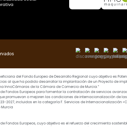
rativa
ervados
ficiaria del Fondo Europeo de Desarrollo Regional cuyo objetivo es Potenc
ias al que ha podido desarrollar la implantación de un Proyecto de imp
grama InnoCámaras de la Cámara de Comercio de Murcia.”
ia de Fondos Europeos para fomentar la contratación de servicios avanza
, que promuevan o mejoren las condiciones de internacionalización de l
2023-2027, incluidos en la categoría F. Servicios de Internacionalización
e Murcia
de Fondos Europeos, cuyo objetivo es el refuerzo del crecimiento sostenib