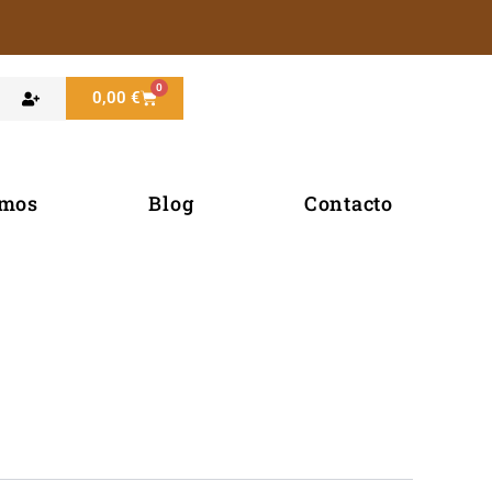
0
Carrito
0,00
€
omos
Blog
Contacto