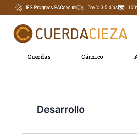
Ir
IFS Progress PACsecure
Envío 3-5 días
100
al
contenido
Cuerdas
Cárnico
Desarrollo