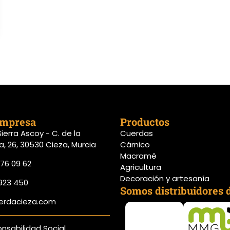
empresa
Productos
 Sierra Ascoy - C. de la
Cuerdas
a, 26, 30530 Cieza, Murcia
Cárnico
Macramé
76 09 62
Agricultura
Decoración y artesanía
923 450
Somos distribuidores d
erdacieza.com
nsabilidad Social