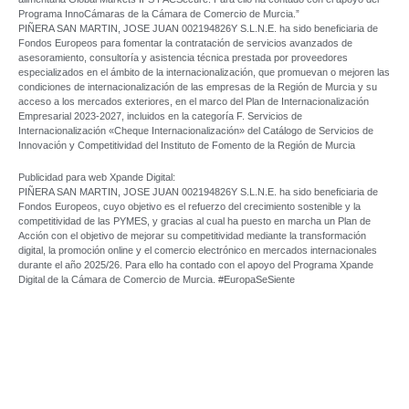
Programa InnoCámaras de la Cámara de Comercio de Murcia.”
PIÑERA SAN MARTIN, JOSE JUAN 002194826Y S.L.N.E. ha sido beneficiaria de
Fondos Europeos para fomentar la contratación de servicios avanzados de
asesoramiento, consultoría y asistencia técnica prestada por proveedores
especializados en el ámbito de la internacionalización, que promuevan o mejoren las
condiciones de internacionalización de las empresas de la Región de Murcia y su
acceso a los mercados exteriores, en el marco del Plan de Internacionalización
Empresarial 2023-2027, incluidos en la categoría F. Servicios de
Internacionalización «Cheque Internacionalización» del Catálogo de Servicios de
Innovación y Competitividad del Instituto de Fomento de la Región de Murcia
Publicidad para web Xpande Digital:
PIÑERA SAN MARTIN, JOSE JUAN 002194826Y S.L.N.E. ha sido beneficiaria de
Fondos Europeos, cuyo objetivo es el refuerzo del crecimiento sostenible y la
competitividad de las PYMES, y gracias al cual ha puesto en marcha un Plan de
Acción con el objetivo de mejorar su competitividad mediante la transformación
digital, la promoción online y el comercio electrónico en mercados internacionales
durante el año 2025/26. Para ello ha contado con el apoyo del Programa Xpande
Digital de la Cámara de Comercio de Murcia. #EuropaSeSiente