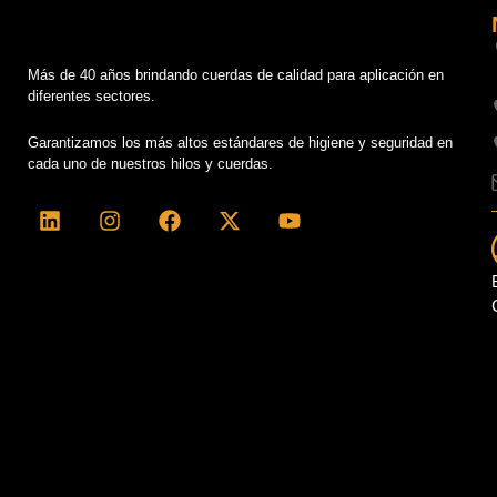
Más de 40 años brindando cuerdas de calidad para aplicación en
diferentes sectores.
Garantizamos los más altos estándares de higiene y seguridad en
cada uno de nuestros hilos y cuerdas.
L
I
F
X
Y
i
n
a
-
o
n
s
c
t
u
k
t
e
w
t
e
a
b
i
u
d
g
o
t
b
i
r
o
t
e
n
a
k
e
m
r