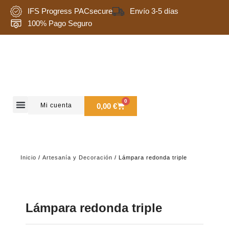
Ir
IFS Progress PACsecure
Envío 3-5 días
al
100% Pago Seguro
contenido
0
Carrito
Mi cuenta
0,00
€
Quienes somos
Inicio
/
Artesanía y Decoración
/ Lámpara redonda triple
Lámpara redonda triple