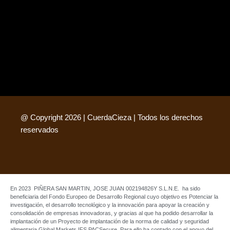
@ Copyright 2026 | CuerdaCieza | Todos los derechos
reservados
En 2023 PIÑERA SAN MARTIN, JOSE JUAN 002194826Y S.L.N.E. ha sido
beneficiaria del Fondo Europeo de Desarrollo Regional cuyo objetivo es Potenciar la
investigación, el desarrollo tecnológico y la innovación para apoyar la creación y
consolidación de empresas innovadoras, y gracias al que ha podido desarrollar la
implantación de un Proyecto de implantación de la norma de calidad y seguridad
alimentaria Global Markets IFS PACSecure. Para ello ha contado con el apoyo del