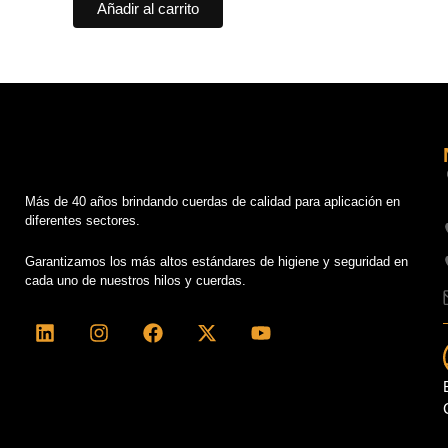
Añadir al carrito
Más de 40 años brindando cuerdas de calidad para aplicación en
diferentes sectores.
Garantizamos los más altos estándares de higiene y seguridad en
cada uno de nuestros hilos y cuerdas.
L
I
F
X
Y
i
n
a
-
o
n
s
c
t
u
k
t
e
w
t
e
a
b
i
u
d
g
o
t
b
i
r
o
t
e