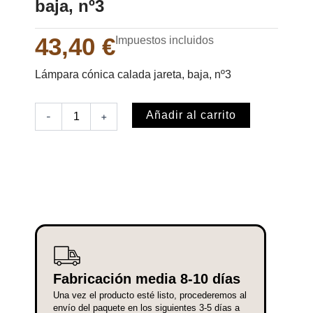
baja, nº3
43,40
€
Impuestos incluidos
Lámpara cónica calada jareta, baja, nº3
Lámpara
Añadir al carrito
-
+
cónica
calada
jareta,
baja,
nº3
cantidad
Fabricación media 8-10 días
Una vez el producto esté listo, procederemos al
envío del paquete en los siguientes 3-5 días a