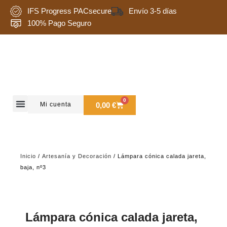
Ir
IFS Progress PACsecure
Envío 3-5 días
al
100% Pago Seguro
contenido
0
Carrito
Mi cuenta
0,00
€
Quienes somos
Inicio
/
Artesanía y Decoración
/ Lámpara cónica calada jareta,
baja, nº3
Lámpara cónica calada jareta,