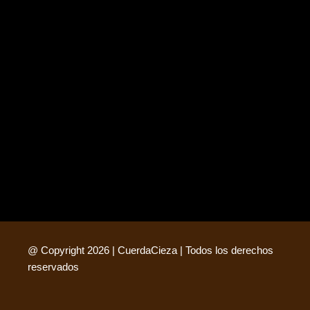
n
a
k
e
m
r
@ Copyright 2026 | CuerdaCieza | Todos los derechos
reservados