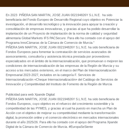
En 2023 PIÑERA SAN MARTIN, JOSE JUAN 002194826Y S.L.N.E. ha sido
beneficiaria del Fondo Europeo de Desarrollo Regional cuyo objetivo es Potenciar la
investigación, el desarrollo tecnológico y la innovación para apoyar la creación y
consolidación de empresas innovadoras, y gracias al que ha podido desarrollar la
implantación de un Proyecto de implantación de la norma de calidad y seguridad
alimentaria Global Markets IFS PACSecure. Para ello ha contado con el apoyo del
Programa InnoCámaras de la Cámara de Comercio de Murcia.”
PIÑERA SAN MARTIN, JOSE JUAN 002194826Y S.L.N.E. ha sido beneficiaria de
Fondos Europeos para fomentar la contratación de servicios avanzados de
asesoramiento, consultoría y asistencia técnica prestada por proveedores
especializados en el ámbito de la internacionalización, que promuevan o mejoren las
condiciones de internacionalización de las empresas de la Región de Murcia y su
acceso a los mercados exteriores, en el marco del Plan de Internacionalización
Empresarial 2023-2027, incluidos en la categoría F. Servicios de
Internacionalización «Cheque Internacionalización» del Catálogo de Servicios de
Innovación y Competitividad del Instituto de Fomento de la Región de Murcia
Publicidad para web Xpande Digital:
PIÑERA SAN MARTIN, JOSE JUAN 002194826Y S.L.N.E. ha sido beneficiaria de
Fondos Europeos, cuyo objetivo es el refuerzo del crecimiento sostenible y la
competitividad de las PYMES, y gracias al cual ha puesto en marcha un Plan de
Acción con el objetivo de mejorar su competitividad mediante la transformación
digital, la promoción online y el comercio electrónico en mercados internacionales
durante el año 2025/26. Para ello ha contado con el apoyo del Programa Xpande
Digital de la Cámara de Comercio de Murcia. #EuropaSeSiente