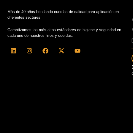
Más de 40 años brindando cuerdas de calidad para aplicación en
diferentes sectores.
Garantizamos los más altos estándares de higiene y seguridad en
cada uno de nuestros hilos y cuerdas.
L
I
F
X
Y
i
n
a
-
o
n
s
c
t
u
k
t
e
w
t
e
a
b
i
u
d
g
o
t
b
i
r
o
t
e
n
a
k
e
m
r