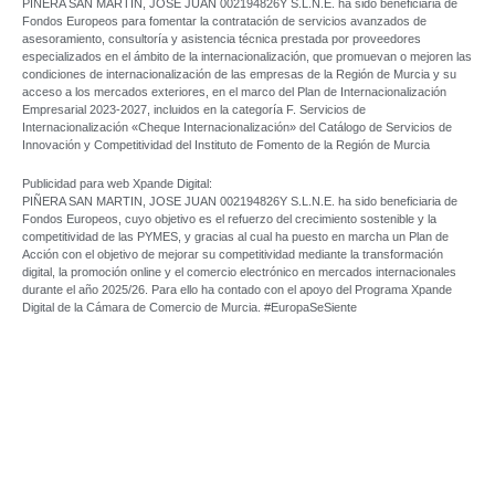
PIÑERA SAN MARTIN, JOSE JUAN 002194826Y S.L.N.E. ha sido beneficiaria de
Fondos Europeos para fomentar la contratación de servicios avanzados de
asesoramiento, consultoría y asistencia técnica prestada por proveedores
especializados en el ámbito de la internacionalización, que promuevan o mejoren las
condiciones de internacionalización de las empresas de la Región de Murcia y su
acceso a los mercados exteriores, en el marco del Plan de Internacionalización
Empresarial 2023-2027, incluidos en la categoría F. Servicios de
Internacionalización «Cheque Internacionalización» del Catálogo de Servicios de
Innovación y Competitividad del Instituto de Fomento de la Región de Murcia
Publicidad para web Xpande Digital:
PIÑERA SAN MARTIN, JOSE JUAN 002194826Y S.L.N.E. ha sido beneficiaria de
Fondos Europeos, cuyo objetivo es el refuerzo del crecimiento sostenible y la
competitividad de las PYMES, y gracias al cual ha puesto en marcha un Plan de
Acción con el objetivo de mejorar su competitividad mediante la transformación
digital, la promoción online y el comercio electrónico en mercados internacionales
durante el año 2025/26. Para ello ha contado con el apoyo del Programa Xpande
Digital de la Cámara de Comercio de Murcia. #EuropaSeSiente