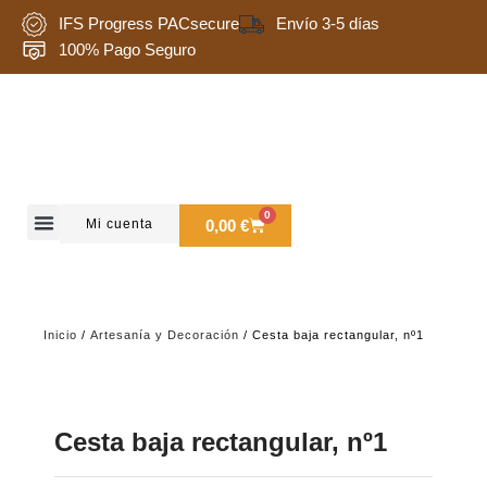
Ir
IFS Progress PACsecure
Envío 3-5 días
al
100% Pago Seguro
contenido
0
Carrito
Mi cuenta
0,00
€
Quienes somos
Inicio
/
Artesanía y Decoración
/ Cesta baja rectangular, nº1
Cesta baja rectangular, nº1