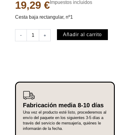
19,29
€
Impuestos incluidos
Cesta baja rectangular, nº1
Cesta
Añadir al carrito
-
+
baja
rectangular,
nº1
cantidad
Fabricación media 8-10 días
Una vez el producto esté listo, procederemos al
envío del paquete en los siguientes 3-5 días a
través del servicio de mensajería, quiénes le
informarán de la fecha.