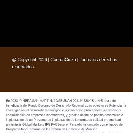
@ Copyright 2026 | CuerdaCieza | Todos los derechos
reservados
En 2023 PIÑERA SAN MARTIN, JOSE JUAN 002194826Y S.L.N.E. ha sido
beneficiaria del Fondo Europeo de Desarrollo Regional cuyo objetivo es Potenciar la
investigación, el desarrollo tecnológico y la innovación para apoyar la creación y
consolidación de empresas innovadoras, y gracias al que ha podido desarrollar la
implantación de un Proyecto de implantación de la norma de calidad y seguridad
alimentaria Global Markets IFS PACSecure. Para ello ha contado con el apoyo del
Programa InnoCámaras de la Cámara de Comercio de Murcia.”